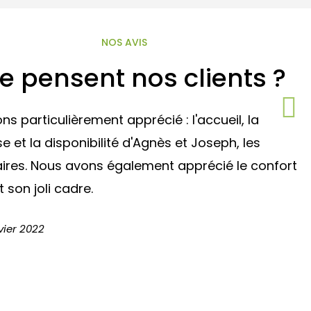
NOS AVIS
e pensent nos clients ?
s particulièrement apprécié : l'accueil, la
N
se et la disponibilité d'Agnès et Joseph, les
(
aires. Nous avons également apprécié le confort
t
t son joli cadre.
r
l
vier 2022
J