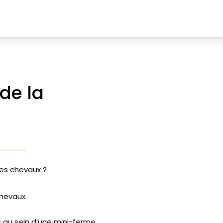
de la
des chevaux ?
hevaux.
 au sein d’une mini-ferme