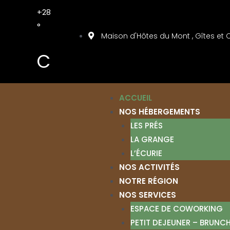
+
28
°
Maison d'Hôtes du Mont , Gîtes e
C
ACCUEIL
NOS HÉBERGEMENTS
LES PRÉS
LA GRANGE
L’ÉCURIE
NOS ACTIVITÉS
NOTRE RÉGION
NOS SERVICES
ESPACE DE COWORKING
PETIT DEJEUNER – BRUNC