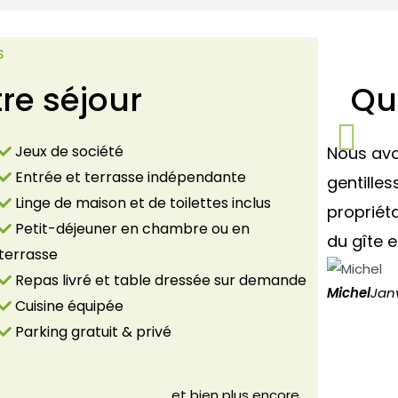
S
tre séjour
Qu
Jeux de société
Nous avon
Entrée et terrasse indépendante
gentilles
Linge de maison et de toilettes inclus
propriét
Petit-déjeuner en chambre ou en
du gîte e
terrasse
Repas livré et table dressée sur demande
Michel
Jan
Cuisine équipée
Parking gratuit & privé
et bien plus encore…