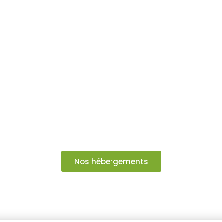
Nos Gîtes / chambres d'Hôtes
n d'Hôtes d
Nos hébergements